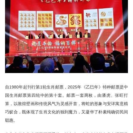
自1980年起刊行第1轮生肖邮票，2025年《乙巳年》特种邮票是中
国生肖邮票第四轮中的第十套。邮票一套两枚，由潘虎、张旺打
算，以敦煌壁画和传统风气为灵感开首，将蛇的形象与安详寓意精
巧蚁合，既体现了生肖文化的独到魔力，又凝华了朴素纯确切民间
聪惠。