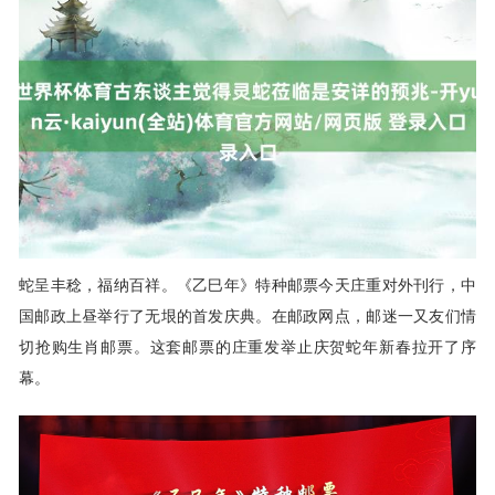
蛇呈丰稔，福纳百祥。《乙巳年》特种邮票今天庄重对外刊行，中
国邮政上昼举行了无垠的首发庆典。在邮政网点，邮迷一又友们情
切抢购生肖邮票。这套邮票的庄重发举止庆贺蛇年新春拉开了序
幕。