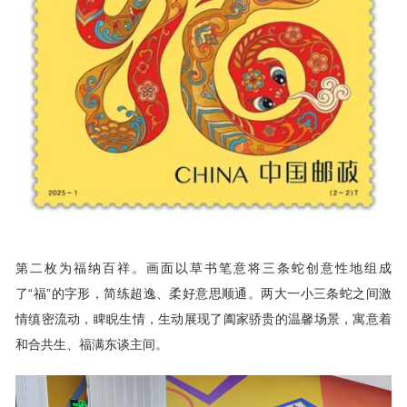
第二枚为福纳百祥。画面以草书笔意将三条蛇创意性地组成
了“福”的字形，简练超逸、柔好意思顺通。两大一小三条蛇之间激
情缜密流动，睥睨生情，生动展现了阖家骄贵的温馨场景，寓意着
和合共生、福满东谈主间。