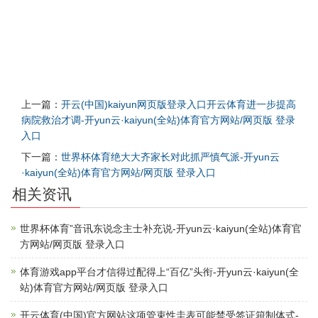
上一篇：
开云(中国)kaiyun网页版登录入口开云体育进一步提高
病院救治才调-开yun云·kaiyun(全站)体育官方网站/网页版 登录
入口
下一篇：
世界杯体育绝大大齐家长对此抓严慎气派-开yun云
·kaiyun(全站)体育官方网站/网页版 登录入口
相关资讯
世界杯体育”音讯东说念主士补充说-开yun云·kaiyun(全站)体育官
方网站/网页版 登录入口
体育游戏app平台才信得过配得上“百亿”头衔-开yun云·kaiyun(全
站)体育官方网站/网页版 登录入口
开云体育(中国)官方网站这项管束性圭表可能禁受签证箝制体式-