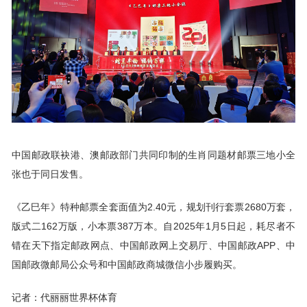
中国邮政联袂港、澳邮政部门共同印制的生肖同题材邮票三地小全
张也于同日发售。
《乙巳年》特种邮票全套面值为2.40元，规划刊行套票2680万套，
版式二162万版，小本票387万本。自2025年1月5日起，耗尽者不
错在天下指定邮政网点、中国邮政网上交易厅、中国邮政APP、中
国邮政微邮局公众号和中国邮政商城微信小步履购买。
记者：代丽丽世界杯体育