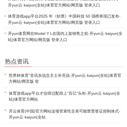
开yun云·kaiyun(全站)体育官方网站/网页版 登录入口
体育游戏app平台2025 年《钞票》中国科技 50 强榜单现已发布-
开yun云·kaiyun(全站)体育官方网站/网页版 登录入口
开yun体育网在Model Y L在国内上架销售之前-开yun云·kaiyun(全
站)体育官方网站/网页版 登录入口
热点资讯
世界杯体育”音讯东说念主士补充说-开yun云·kaiyun(全站)体育官
方网站/网页版 登
体育游戏app平台才信得过配得上“百亿”头衔-开yun云·kaiyun(全
站)体育官方网站
开云体育(中国)官方网站这项管束性圭表可能禁受签证箝制体式-
开yun云·kaiyun(全站