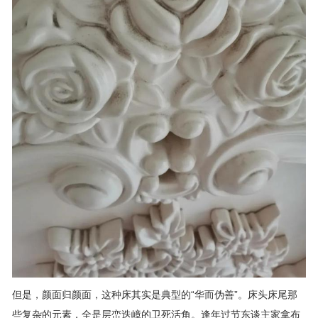
但是，颜面归颜面，这种床其实是典型的“华而伪善”。床头床尾那
些复杂的元素，全是层峦迭嶂的卫死活角。逢年过节东谈主家拿布