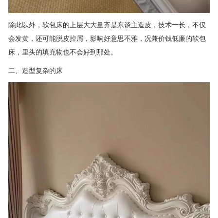
除此以外，软包床的上层大大量齐是东谈主造皮，技术一长，不仅
会发黄，还可能脱皮掉屑，影响好意思不雅，况兼价钱低廉的软包
床，里头的填充物也不会好到那处。
二、造型复杂的床