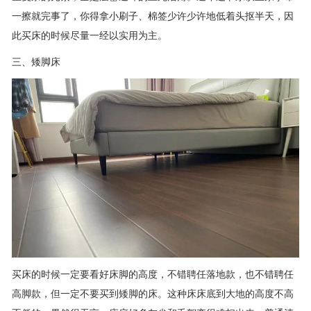
一擦就完事了，你得拿小刷子、棉签少许少许地低着头抠半天，因
此买床的时候尽量一经以实用为主。
三、矮脚床
买床的时候一定要看好床脚的高度，不错聘任落地款，也不错聘任
高脚款，但一定不要买到矮脚的床。这种床床底到大地的高度不高