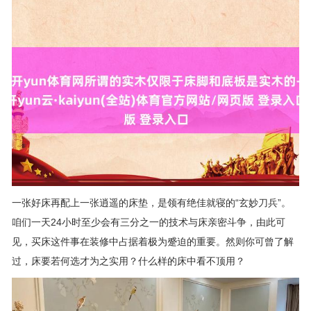
一张好床再配上一张逍遥的床垫，是领有绝佳就寝的“玄妙刀兵”。
咱们一天24小时至少会有三分之一的技术与床亲密斗争，由此可
见，买床这件事在装修中占据着极为蹙迫的重要。然则你可曾了解
过，床要若何选才为之实用？什么样的床中看不顶用？