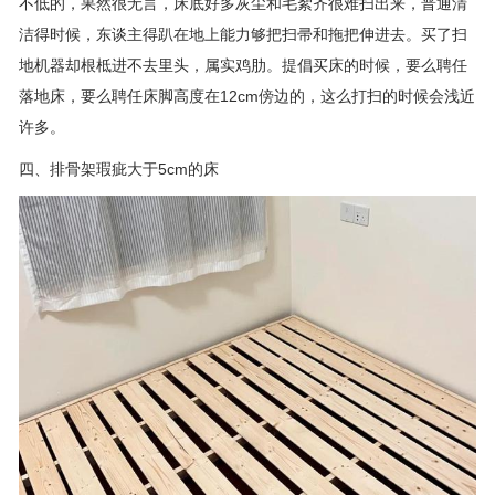
不低的，果然很无言，床底好多灰尘和毛絮齐很难扫出来，普通清
洁得时候，东谈主得趴在地上能力够把扫帚和拖把伸进去。买了扫
地机器却根柢进不去里头，属实鸡肋。提倡买床的时候，要么聘任
落地床，要么聘任床脚高度在12cm傍边的，这么打扫的时候会浅近
许多。
四、排骨架瑕疵大于5cm的床