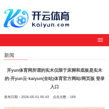
MEN
新闻
开yun体育网所谓的实木仅限于床脚和底板是实木
的-开yun云·kaiyun(全站)体育官方网站/网页版 登录
入口
发布日期：2026-05-01 05:43 点击次数：169