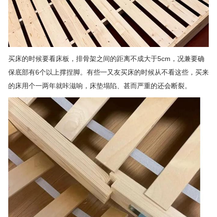
买床的时候要看床板，排骨架之间的距离不成大于5cm，况兼要确
保底部有6个以上撑捏脚。有些一又友买床的时候从不看这些，买来
的床用个一两年就咔滋响，床垫塌陷、甚而严重的还会断裂。