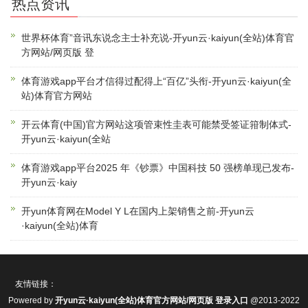
热点资讯
世界杯体育”音讯东说念主士补充说-开yun云·kaiyun(全站)体育官
方网站/网页版 登
体育游戏app平台才信得过配得上“百亿”头衔-开yun云·kaiyun(全
站)体育官方网站
开云体育(中国)官方网站这项管束性圭表可能禁受签证箝制体式-
开yun云·kaiyun(全站
体育游戏app平台2025 年《钞票》中国科技 50 强榜单现已发布-
开yun云·kaiy
开yun体育网在Model Y L在国内上架销售之前-开yun云
·kaiyun(全站)体育
友情链接：
Powered by
开yun云·kaiyun(全站)体育官方网站/网页版 登录入口
@2013-2022