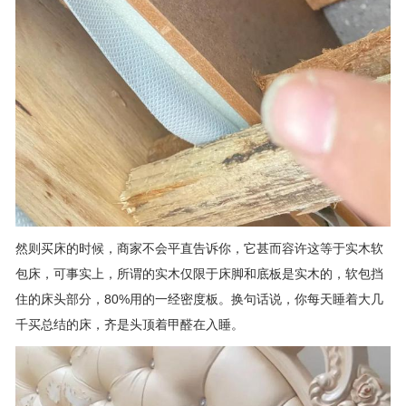
然则买床的时候，商家不会平直告诉你，它甚而容许这等于实木软
包床，可事实上，所谓的实木仅限于床脚和底板是实木的，软包挡
住的床头部分，80%用的一经密度板。换句话说，你每天睡着大几
千买总结的床，齐是头顶着甲醛在入睡。