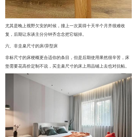
尤其是晚上视野欠安的时候，撞上一次莫得十天半个月齐很难收
复，后期让东谈主分分钟齐念念把它锯掉。
六、非圭臬尺寸的床/异型床
非标尺寸的床梗概更合适你的条目，但是后期使用果然很辛苦，床
垫需要花高价定制不说，买圭臬尺寸的床上用品铺上去也对抗帖。