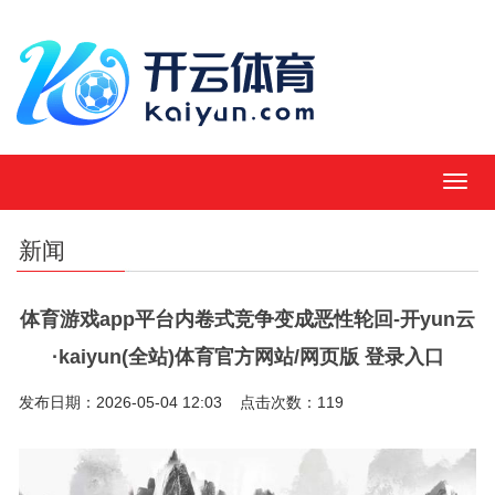
MEN
新闻
体育游戏app平台内卷式竞争变成恶性轮回-开yun云
·kaiyun(全站)体育官方网站/网页版 登录入口
发布日期：2026-05-04 12:03 点击次数：119