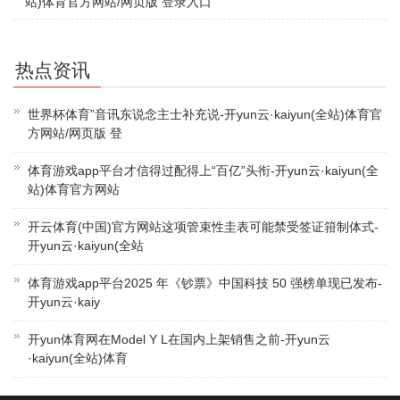
站)体育官方网站/网页版 登录入口
热点资讯
世界杯体育”音讯东说念主士补充说-开yun云·kaiyun(全站)体育官
方网站/网页版 登
体育游戏app平台才信得过配得上“百亿”头衔-开yun云·kaiyun(全
站)体育官方网站
开云体育(中国)官方网站这项管束性圭表可能禁受签证箝制体式-
开yun云·kaiyun(全站
体育游戏app平台2025 年《钞票》中国科技 50 强榜单现已发布-
开yun云·kaiy
开yun体育网在Model Y L在国内上架销售之前-开yun云
·kaiyun(全站)体育