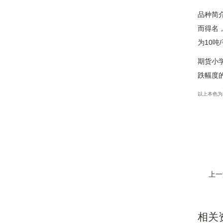
品种简
而得名
为10吨
期货小
跌幅度
以上本色为
上一
相关