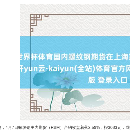
，4月7日螺纹钢主力期货（RBM）合约收盘着落2.59%，报3083元，成交