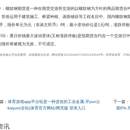
介：螺纹钢期货是一种在期货交游所交游的以螺纹钢为方针的商品期货合
，世俗运用于建筑施工、桥梁种植、谈路铺设等工程名目中。国内螺纹钢期
/手，报价单元为元（东谈主民币）/吨，最小变动价位是1元/吨，涨跌停
学问：逐日价钱最大波动罢休(又称涨跌停板)是指期货合约在一个交游日
的报价将被视为无效，不可成交。
本站据公开信息整理，由智能算法生成（网信算备310104345710301240019号）世界杯体育，不
篇：
体育游戏app平台铅是一种进攻的工业金属-开yun云
下一篇：
·kaiyun(全站)体育官方网站/网页版 登录入口
落6%-
资讯