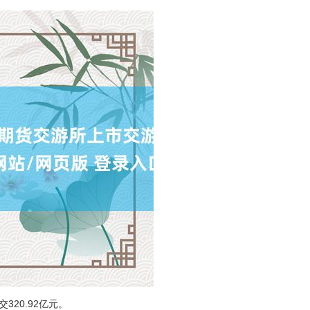
320.92亿元。