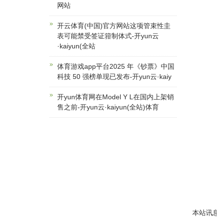
网站
开云体育(中国)官方网站这项管束性圭
表可能禁受签证箝制体式-开yun云
·kaiyun(全站
体育游戏app平台2025 年《钞票》中国
科技 50 强榜单现已发布-开yun云·kaiy
开yun体育网在Model Y L在国内上架销
售之前-开yun云·kaiyun(全站)体育
本站讯息