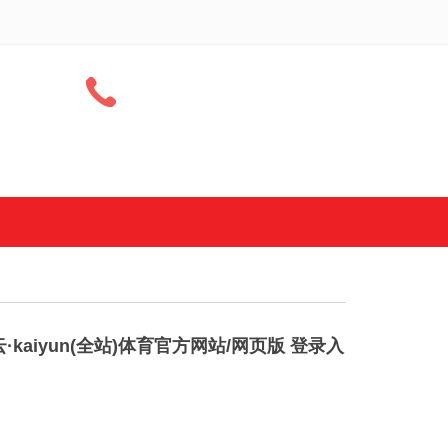
aiyun(全站)体育官方网站/网页版 登录入