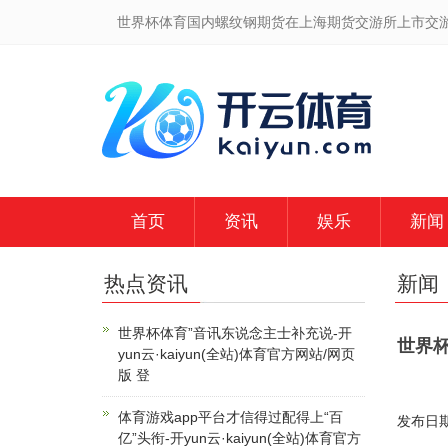
世界杯体育国内螺纹钢期货在上海期货交游所上市交游-开y
首页
资讯
娱乐
新闻
热点资讯
新闻
世界杯体育”音讯东说念主士补充说-开
世界杯
yun云·kaiyun(全站)体育官方网站/网页
版 登
体育游戏app平台才信得过配得上“百
发布日期：
亿”头衔-开yun云·kaiyun(全站)体育官方