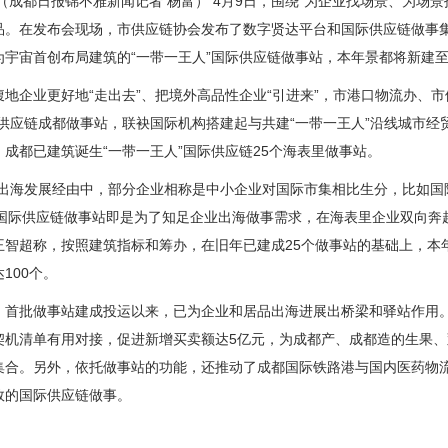
 （成都日报锦不雅新闻记者 杨富） 4月9日，围绕“为企业找场景、为场
品。在发布会现场，市供应链协会发布了数字贤达平台和国际供应链做事
为宇宙首创布局建筑的“一带一王人”国际供应链做事站，本年景都将新建至
腹地企业更好地“走出去”、把境外高品性企业“引进来”，市港口物流办、
际供应链成都做事站，联袂国际机构搭建起与共建“一带一王人”沿线城市
，成都已建筑诞生“一带一王人”国际供应链25个海表里做事站。
业出海发展经由中，部分企业相称是中小企业对国际市集相比生分，比如国
’国际供应链做事站即是为了知足企业出海做事需求，在海表里企业双向奔
王智超称，按照建筑指标和筹办，在旧年已建成25个做事站的基础上，本年
100个。
，首批做事站建成投运以来，已为企业和居品出海进展出桥梁和驿站作用。
契机清单有用对接，促进新增买卖额达5亿元，为成都产、成都造的生果
集合。另外，依托做事站的功能，还推动了成都国际铁路港与国内医药物
效的国际供应链做事。