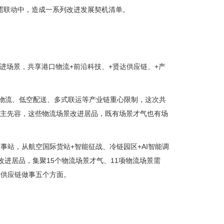
需联动中，造成一系列改进发展契机清单。
进场景，共享港口物流+前沿科技、+贤达供应链、+产
物流、低空配送、多式联运等产业链重心限制，这次共
谈主先容，这些物流场景改进居品，既有场景才气也有场
事站，从航空国际货站+智能征战、冷链园区+AI智能调
改进居品，集聚15个物流场景才气、11项物流场景需
际供应链做事五个方面。