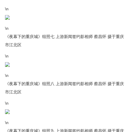
\n
\n
《夜幕下的重庆城》组照七 上游新闻签约影相师 蔡昌怀 摄于重庆
市江北区
\n
\n
《夜幕下的重庆城》组照八 上游新闻签约影相师 蔡昌怀 摄于重庆
市江北区
\n
\n
《夜幕下的重庆城》组照九 上游新闻签约影相师 蔡昌怀 摄于重庆