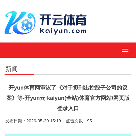
MEN
新闻
开yun体育网审议了《对于拟刊出控股子公司的议
案》等-开yun云·kaiyun(全站)体育官方网站/网页版
登录入口
发布日期：2026-05-29 15:19 点击次数：95