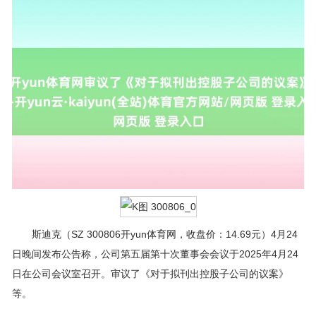
斯迪克（SZ 300806开yun体育网，收盘价：14.69元）4月24
日晚间发布公告称，公司第五届第十次董事会会议于2025年4月24
日在公司会议室召开。审议了《对于拟刊出控股子公司的议案》
等。