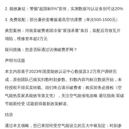
2. 能效象征：警惕"超国标5%"宣传，实测数据与认证各别可达20%
3. 免费装配：部分廉价套餐躲避高空功课费（单次500-1500元）
典型案例：河南某破费者因冷落"屋顶承重"条目，装配后导致瓦片
塌陷，维修资本超2万元
疑问措施：您是否际遇过访佛破费罗网？
声明与话题
本文内容基于2023年国度能效认证中心数据及3.2万用户调研完
成，原创团队已核实扫数时刻参数。扫数内容均标注数据开始，未
经授权不得买卖转载。咱们终点请示破费者：购买前务必搜检《空
气能热泵家具能效等第文凭》，关注空气能省电攻略 避坑指南 双碳
节能新经受 话题获得最新政策解读。
结语
通过本文领略，您已掌捏经受空气能设立的五大中枢划定：时刻参