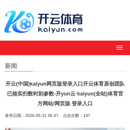
MEN
新闻
开云(中国)kaiyun网页版登录入口开云体育原创团队
已核实扫数时刻参数-开yun云·kaiyun(全站)体育官
方网站/网页版 登录入口
发布日期：2026-05-31 06:47 点击次数：197